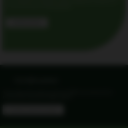
di circa 500 mq., un ambiente ampio e luminoso costruito con
concetti innovativi e all’avanguardia.
CAMERA BIANCA
Certificazioni
Tutti i dispositivi medici prodotti da DRM sono marcati CE in
conformità ai requisiti di legge vigenti.
SCOPRI LE CERTIFICAZIONI