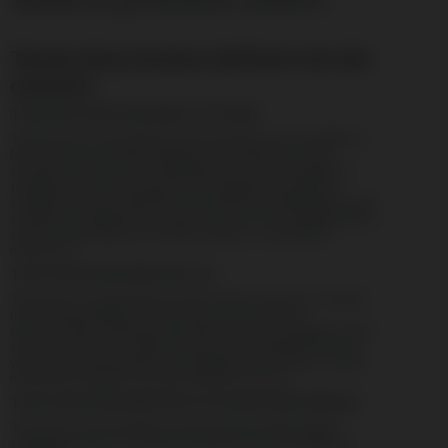
Tasche di protezione dell’exit-site del
catetere
TASCHE DI PROTEZIONE CATETERE
Tasche per il contenimento del catetere tra una dialisi e
l’altra per la protezione igienica dei tubatismi e del
catetere stesso. Sono realizzate in tessuto morbido e
traspirante di colore bianco. Proteggono la pelle da
irritazioni dovute all’azione meccanica di sfregamento del
catetere e tubatismi a contatto con la cute, migliorando il
confort del paziente. Di facile utilizzo e comode da
indossare.
TASCA PROTEZIONE PER CVC
Tasca per il contenimento del catetere venoso centrale
(CVC), disponibile in varie misure, provvista di
un’estensione nella parte superiore per proteggere l’exit-
site del catetere. Tramite i cerotti in dotazione la tasca
viene fissata al paziente proteggendo il catetere, senza
interferire sull’exit-site del catetere stesso.
TASCA PROTEZIONE PER CATETERE PERITONEALE
Tasca per il contenimento del catetere peritoneale,
completa di lacci o di cintura elastica per il fissaggio al