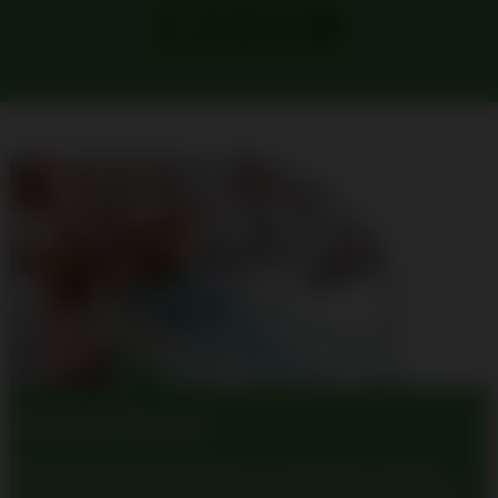
INVIA UNA MAIL
Camera bianca
Nel 2017 l’azienda ha ampliato la sua sede storica a Poggio
Rusco (MN), allestendo una nuova camera bianca, Classe ISO 8,