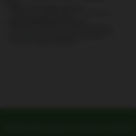
paziente.
TASCA DI PROTEZIONE CON LACCI
Tramite i lacci incorporati nella tasca, viene fissata al
paziente proteggendo il catetere.
TASCA DI PROTEZIONE CON VELCRO
Provvista di cintura elastica e sistema di regolazione
in velcro. Sulla fettuccia in cotone sono posizionati gli
attacchi in velcro per la regolazione e successiva
chiusura di fissaggio del dispositivo.
Chiedi informazioni su questo prodotto