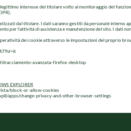
legittimo interesse del titolare volto al monitoraggio del funziona
GDPR).
tizzati dal titolare. I dati saranno gestiti da personale interno
to per l’attività di assistenza e manutenzione del sito. I dati no
’operatività dei cookie attraverso le impostazioni del proprio bro
47?hl=it
antitracciamento-avanzata-firefox-desktop
OWS EXPLORER
vista/block-or-allow-cookies
p8/apps/change-privacy-and-other-browser-settings