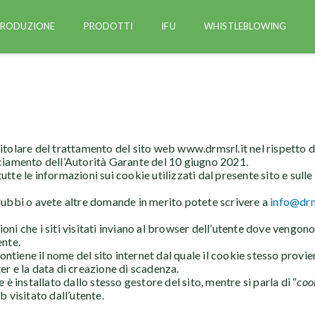
PRODUZIONE
PRODOTTI
IFU
WHISTLEBLOWING
l titolare del trattamento del sito web www.drmsrl.it nel rispet
acciamento dell’Autorità Garante del 10 giugno 2021.
utte le informazioni sui cookie utilizzati dal presente sito e sull
i dubbi o avete altre domande in merito potete scrivere a
info@drm
ioni che i siti visitati inviano al browser dell’utente dove vengo
ente.
ntiene il nome del sito internet dal quale il cookie stesso provien
 e la data di creazione di scadenza.
 è installato dallo stesso gestore del sito, mentre si parla di “
cook
b visitato dall’utente.