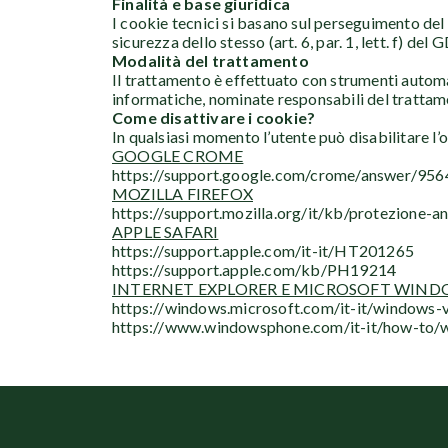
Finalità e base giuridica
I cookie tecnici si basano sul perseguimento del 
sicurezza dello stesso (art. 6, par. 1, lett. f) del 
Modalità del trattamento
Il trattamento è effettuato con strumenti automa
informatiche, nominate responsabili del trattamen
Come disattivare i cookie?
In qualsiasi momento l’utente può disabilitare l
GOOGLE CROME
https://support.google.com/crome/answer/956
MOZILLA FIREFOX
https://support.mozilla.org/it/kb/protezione-
APPLE SAFARI
https://support.apple.com/it-it/HT201265
https://support.apple.com/kb/PH19214
INTERNET EXPLORER E MICROSOFT WIND
https://windows.microsoft.com/it-it/windows-
https://www.windowsphone.com/it-it/how-to/w