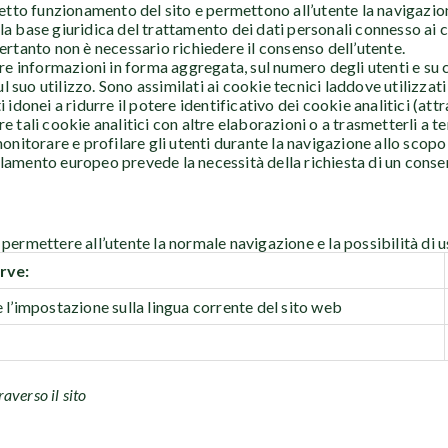
rretto funzionamento del sito e permettono all’utente la navigazio
a base giuridica del trattamento dei dati personali connesso ai co
pertanto non è necessario richiedere il consenso dell’utente.
re informazioni in forma aggregata, sul numero degli utenti e su c
ul suo utilizzo. Sono assimilati ai cookie tecnici laddove utilizza
idonei a ridurre il potere identificativo dei cookie analitici (att
tali cookie analitici con altre elaborazioni o a trasmetterli a te
onitorare e profilare gli utenti durante la navigazione allo scopo d
egolamento europeo prevede la necessità della richiesta di un cons
permettere all’utente la normale navigazione e la possibilità di usu
rve:
 l’impostazione sulla lingua corrente del sito web
averso il sito