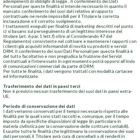
adempimenti di obblighi di legge . Il conferimento dei Dati
Personali per queste finalità si intende necessario in quanto il
mancato conferimento dei suoi dati relativo al rapporto
contrattuale ne rende impossibili per il Titolare la corretta
instaurazione e il corretto svolgimento.
I trattamenti eseguiti per finalità di marketing descritti nel punto
c) si basano sul perseguimento di un legittimo interesse del
titolare (art. 6 par. 1 lett.f) oltre al Considerando 47 del
Regolamento) consistente nel coltivare e mantenere i rapporti con
i clienti già acquisiti informandoli di novità su prodotti e servizi
DRM. Il conferimento dei suoi Dati Personali per queste finalità è
del tutto facoltativo e non pregiudica la fruizione dei Servizi
contrattuali e l’interessato in ogni momento potrà opporsi all’invio
di comunicazioni commerciali da parte di DRM.
Per tutte le finalità, i dati vengono trattati con modalità cartacee
ed informatizzate.
Trasferimento dei dati in paesi terzi
Non è previsto nessun trasferimento dei suoi dati in paesi extra-
UE.
Periodo di conservazione dei dati
I dati verranno conservati per il tempo necessario rispetto alle
finalità per le quali sono stati raccolti e, comunque, per il tempo
imposto da specifiche disposizioni di legge (in particolare in
materia civilistica per la conservazione delle scritture contabili).
Esaurite tutte le finalità che legittimano la conservazione dei suoi
dati personali, il Titolare avrà cura di cancellarli o di renderli in