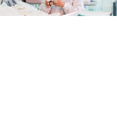
Camera bianca
Nel 2017 l’azienda ha ampliato la sua sede storica a Poggio Rusco
(MN), allestendo una nuova camera bianca, Classe ISO 8, di circa
500 mq., un ambiente ampio e luminoso costruito con concetti
innovativi e all’avanguardia.
CAMERA BIANCA