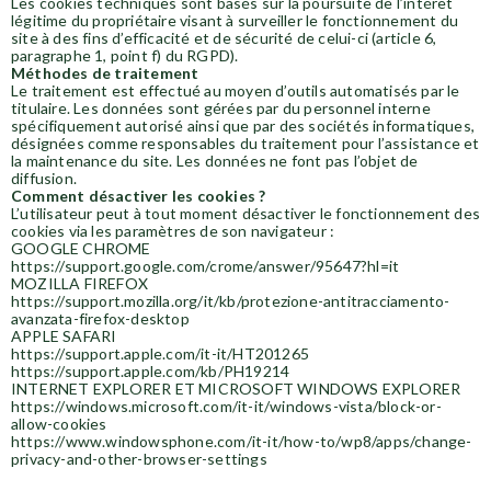
Les cookies techniques sont basés sur la poursuite de l’intérêt
légitime du propriétaire visant à surveiller le fonctionnement du
site à des fins d’efficacité et de sécurité de celui-ci (article 6,
paragraphe 1, point f) du RGPD).
Méthodes de traitement
Le traitement est effectué au moyen d’outils automatisés par le
titulaire. Les données sont gérées par du personnel interne
spécifiquement autorisé ainsi que par des sociétés informatiques,
désignées comme responsables du traitement pour l’assistance et
la maintenance du site. Les données ne font pas l’objet de
diffusion.
Comment désactiver les cookies ?
L’utilisateur peut à tout moment désactiver le fonctionnement des
cookies via les paramètres de son navigateur :
GOOGLE CHROME
https://support.google.com/crome/answer/95647?hl=it
MOZILLA FIREFOX
https://support.mozilla.org/it/kb/protezione-antitracciamento-
avanzata-firefox-desktop
APPLE SAFARI
https://support.apple.com/it-it/HT201265
https://support.apple.com/kb/PH19214
INTERNET EXPLORER ET MICROSOFT WINDOWS EXPLORER
https://windows.microsoft.com/it-it/windows-vista/block-or-
allow-cookies
https://www.windowsphone.com/it-it/how-to/wp8/apps/change-
privacy-and-other-browser-settings