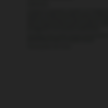
MERKMALE
Il tampone si espande a contatto con il sangue. 
tampone continua a espandersi, genera e mantie
diretta che contribuisce a ridurre i tempi di coag
adesiva chiude ermeticamente il tampone su tutti 
proteggendo il sito di puntura dalle perdite.
Vielseitig: Kann an allen venösen und arteriellen
Blutentnahmestellen verwendet werden.
Pflastergröße: 30×72 mm.