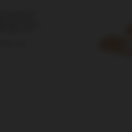
Mano a mano che il
ne una pressione
ulazione. La striscia
e quattro i lati,
 Dialyse- und