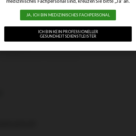
medizinisches Fachpersonal sind, kreuzen Sie bitte „Ja“ an.
Verbandmaterial-set für
Spezielles
Dialyse und allgemeine
JA, ICH BIN MEDIZINISCHES FACHPERSONAL
Verbandmaterial
Zwecke
t
Exit Green
ICH BIN KEIN PROFESSIONELLER
GESUNDHEITSDIENSTLEISTER
et
Einweg-OP-Maske
uelle Einweg-Sets
ür Wundversogung Am Peritonealkatheter
r
nte priva di