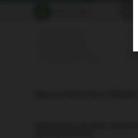
Dialyse-Produkte
Pflaster Und -verbände
AVF Se
Haemostatisches Pflaster
CVC S
Schutztaschen Für Katheter
Individ
Entsorgungsbehälter Für Nadeln
Sets F
Haemostatisches Pflaste
Medicazione a pressione autoattiva
lattice per emostasi